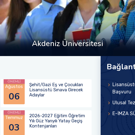
Akdeniz Üniversitesi
Akdeniz Üniversitesi
Akdeniz Üniversitesi
Akdeniz Üniversitesi
Akdeniz Üniversitesi
Akdeniz University
Akdeniz University
Akdeniz University
Akdeniz University
Akdeniz University
Bağlant
ÖNEMLİ
Lisansüst
Şehit/Gazi Eş ve Çocukları
Ağustos
Lisansüstü Sınava Girecek
Başvuru
06
Adaylar
Ulusal Te
E-İMZA S
ÖNEMLİ
2026-2027 Eğitim Öğretim
Temmuz
Yılı Güz Yarıyılı Yatay Geçiş
03
Kontenjanları