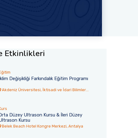
 Etkinlikleri
Eğitim
İklim Değişikliği Farkındalık Eğitim Programı
Akdeniz Üniversitesi, İktisadi ve İdari Bilimler
Fakültesi Toplantı Salonu
Kurs
Orta Düzey Ultrason Kursu & İleri Düzey
Ultrason Kursu
6
30 Temmuz 2026
Belek Beach Hotel Kongre Merkezi, Antalya
rsitesi’nden
Akdeniz TÖMER’den 77 Ulus
Yangına İtfaiye
Öğrenci Mezun Oldu