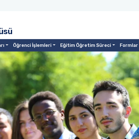
tüsü
rı
Öğrenci İşlemleri
Eğitim Öğretim Süreci
Formlar