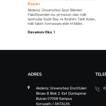
Başarı
Akdeniz Üniversitesi Spor Bilimleri
Fakültesinden bu yıl mezun olan milli
sporcular Sude Bay ve İbrahim Tarık Aslan,
milli takım formasıyla elde ettikleri
uluslararası derecelerle üniversitelerine ve
Devamını Oku
Türkiye’ye gurur yaşattı.
ADRES
TELE
Akdeniz Üniversitesi Enstitüleri
0
Binası B Blok 2. Kat Dumlupınar
Bulvarı 07058 Kampus
Konyaaltı / ANTALYA