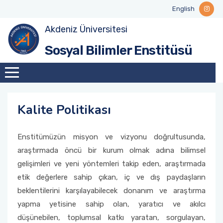
English
Akdeniz Üniversitesi
Enstitü Hakkında
Akademik Personel
Anabilim Dalları
Tezli Yüksek Lisans Programlarımız
Akademik Takvim
Tezli Yüksek Lisans Süreci
Tezli Yüksek Lisans Formları
Misyon ve Vizyon
Toplumsal Duyarlılık ve Katkı Koordinatörlüğü
Tamamlanan Projeler
Kariyer Temsilcisi
Talep, Şikayet, Öneri
TÜBİTAK Lisansüstü Bursları
Sosyal Bilimler Enstitüsü
Yönetim
İdari Personel
Enstitümüz Lisansüstü Programlar
Tezsiz Yüksek Lisans Programlarımız
Dersler Kataloğu
Doktora Süreci
Tezsiz Yüksek Lisans Formları
Kalite Politikası
Projeler
Mezun Bilgi Sistemi
Enstitü Müdürüne Soru Sor
YÖK 100/2000 Doktora Bursları
Yönetim Kurulu
Doktora Programlarımız
Ders Bilgi Paketleri
Doktora Formları
Kalite Hedefleri
Yetenek Kapısı
Kalite Politikası
Enstitü Kurulu
Doktora Öğrencileri İçin Yayın Şartı
Kurumsal Değerlendirme Raporları
Etkinlikler
Enstitümüzün misyon ve vizyonu doğrultusunda,
Enstitü Komisyonları
Tez İşlemleri
araştırmada öncü bir kurum olmak adına bilimsel
gelişimleri ve yeni yöntemleri takip eden, araştırmada
Enstitü Kalite Kurulu Üyeleri
Yönetmelik
etik değerlere sahip çıkan, iç ve dış paydaşların
beklentilerini karşılayabilecek donanım ve araştırma
yapma yetisine sahip olan, yaratıcı ve akılcı
düşünebilen, toplumsal katkı yaratan, sorgulayan,